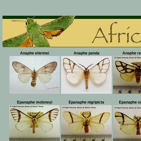
Anaphe etiennei
Anaphe panda
Anaphe re
Epanaphe moloneyi
Epanaphe nigripicta
Epanaphe s