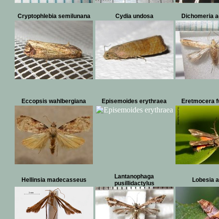
Cryptophlebia semilunana
Cydia undosa
Dichomeria 
Eccopsis wahlbergiana
Episemoides erythraea
Eretmocera f
Lantanophaga
Hellinsia madecasseus
Lobesia 
pusillidactylus