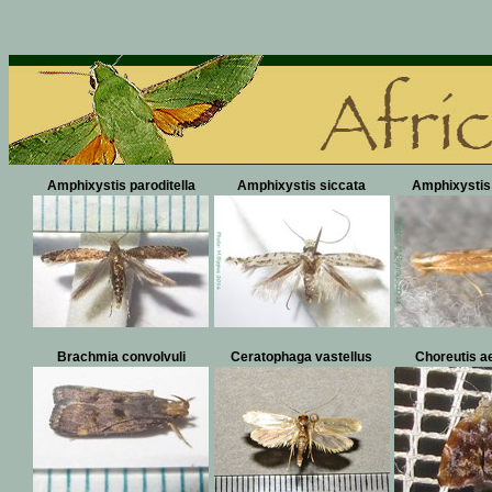
Amphixystis paroditella
Amphixystis siccata
Amphixystis
Brachmia convolvuli
Ceratophaga vastellus
Choreutis a