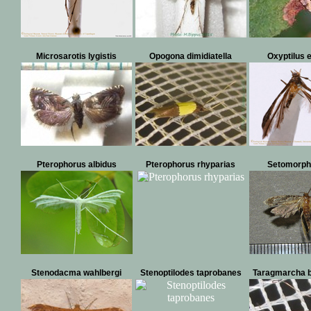
Microsarotis lygistis
Opogona dimidiatella
Oxyptilus e
Pterophorus albidus
Pterophorus rhyparias
Setomorpha
Stenodacma wahlbergi
Stenoptilodes taprobanes
Taragmarcha 