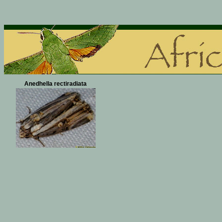
Anedhella rectiradiata