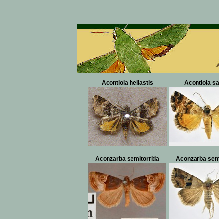
Acontiola heliastis
Acontiola s
Aconzarba semitorrida
Aconzarba semi