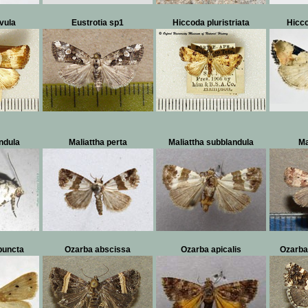
ivula
Eustrotia sp1
Hiccoda pluristriata
Hicco
ndula
Maliattha perta
Maliattha subblandula
Ma
puncta
Ozarba abscissa
Ozarba apicalis
Ozarb