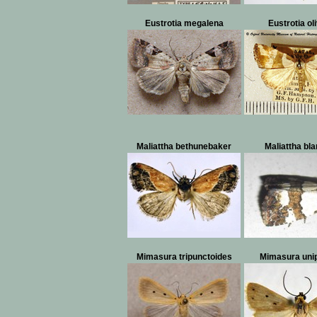
Eustrotia megalena
Eustrotia ol
Maliattha bethunebaker
Maliattha bla
Mimasura tripunctoides
Mimasura uni