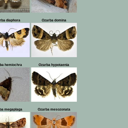
rba diaphora
Ozarba domina
ba hemiochra
Ozarba hypotaenia
ba megaplaga
Ozarba mesozonata