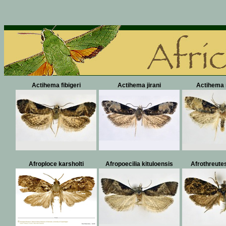
Actihema fibigeri
Actihema jirani
Actihema 
Afroploce karsholti
Afropoecilia kituloensis
Afrothreute