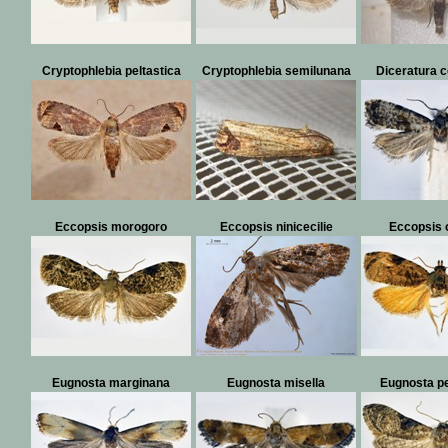
Cryptophlebia peltastica
Cryptophlebia semilunana
Diceratura 
Eccopsis morogoro
Eccopsis ninicecilie
Eccopsis 
Eugnosta marginana
Eugnosta misella
Eugnosta pe