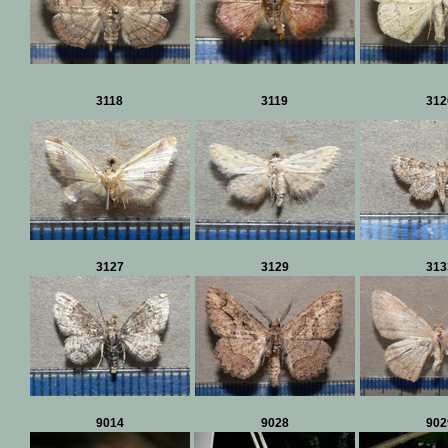
3118
3119
312
3127
3129
313
9014
9028
902