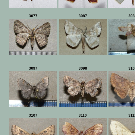
3077
3087
308
3097
3098
310
3107
3110
311