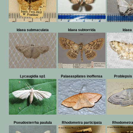
Idaea submaculata
Idaea subtorrida
Idaea
Lycaugidia sp1
Palaeaspilates inoffensa
Problepsis
Pseudosterrha paulula
Rhodometra participata
Rhodometra 