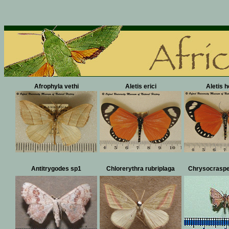
Afrophyla vethi
Aletis erici
Aletis h
Antitrygodes sp1
Chlorerythra rubriplaga
Chrysocraspe