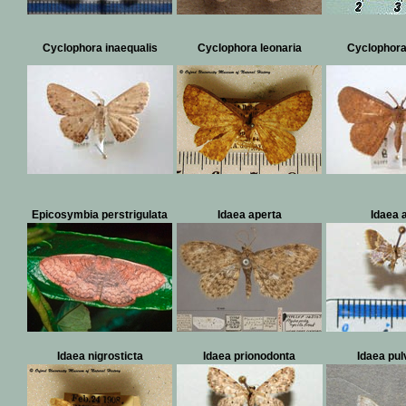
Cyclophora inaequalis
Cyclophora leonaria
Cyclophora
Epicosymbia perstrigulata
Idaea aperta
Idaea 
Idaea nigrosticta
Idaea prionodonta
Idaea pul