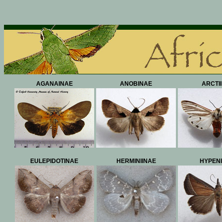
AGANAINAE
ANOBINAE
ARCTI
EULEPIDOTINAE
HERMINIINAE
HYPENI