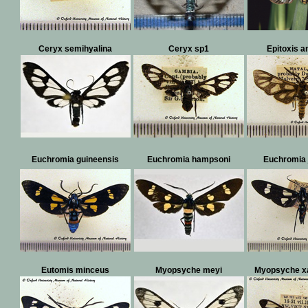
Ceryx semihyalina
Ceryx sp1
Epitoxis 
Euchromia guineensis
Euchromia hampsoni
Euchromia 
Eutomis minceus
Myopsyche meyi
Myopsyche x