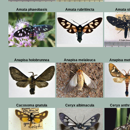
Amata phaeobasis
Amata rubritincta
Amata s
Anapisa holobrunnea
Anapisa melaleuca
Anapisa met
Cacosoma gnatula
Ceryx albimacula
Ceryx anthr