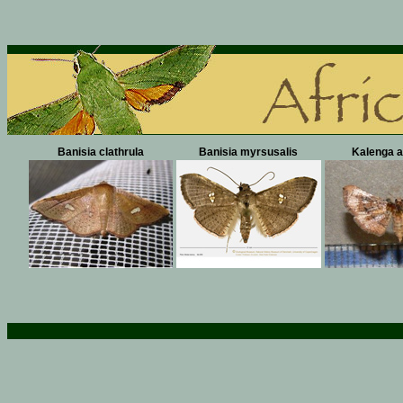
Banisia clathrula
Banisia myrsusalis
Kalenga a